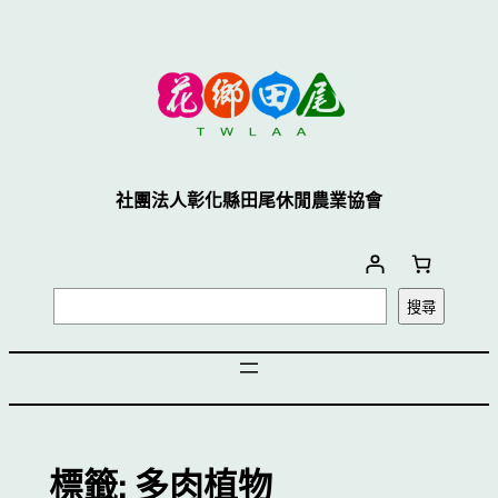
跳
至
主
要
內
容
社團法人彰化縣田尾休閒農業協會
搜
搜尋
尋
標籤:
多肉植物