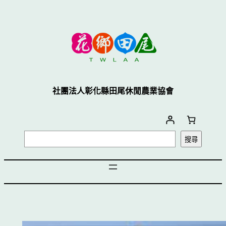
跳
至
主
要
內
容
社團法人彰化縣田尾休閒農業協會
搜
搜尋
尋