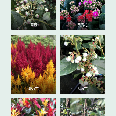
藍莓
長壽花
雞冠花
藍莓花