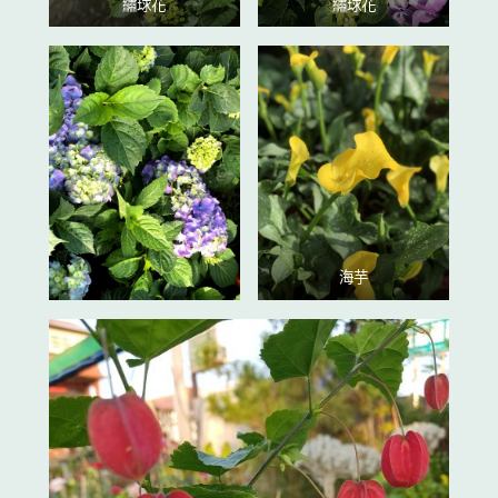
繡球花
繡球花
海芋