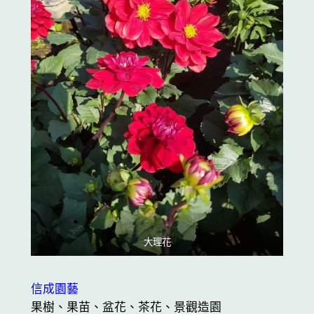
大理花
信成園藝
果樹、果苗、盆花、茶花、景觀造園