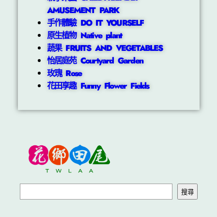
AMUSEMENT PARK
手作體驗 DO IT YOURSELF
原生植物 Native plant
蔬果 FRUITS AND VEGETABLES
怡居庭苑 Courtyard Garden
玫瑰 Rose
花田享趣 Funny Flower Fields
搜尋