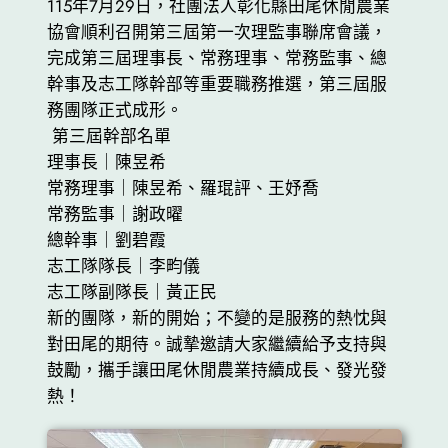
115年7月29日，社團法人彰化縣田尾休閒農業
協會順利召開第三屆第一次理監事聯席會議，
完成第三屆理事長、常務理事、常務監事、總
幹事及志工隊幹部等重要職務推選，第三屆服
務團隊正式成形。
第三屆幹部名單
理事長｜陳昱希
常務理事｜陳昱希、羅琨評、王妤喬
常務監事｜謝政曜
總幹事｜劉碧霞
志工隊隊長｜李畇儀
志工隊副隊長｜黃正民
新的團隊，新的開始；不變的是服務的熱忱與
對田尾的期待。誠摯邀請大家繼續給予支持與
鼓勵，攜手讓田尾休閒農業持續成長、發光發
熱！