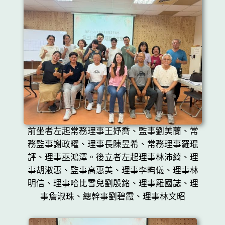
前坐者左起常務理事王妤喬、監事劉美蘭、常
務監事謝政曜、理事長陳昱希、常務理事羅琨
評、理事巫鴻澤。後立者左起理事林沛綺、理
事胡淑惠、監事高惠美、理事李畇儀、理事林
明信、理事哈比雪兒劉殷銘、理事羅國誌、理
事詹淑珠、總幹事劉碧霞、理事林文昭