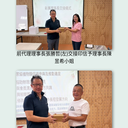
前代理理事長張勝哲(左)交接印信予理事長陳
昱希小姐