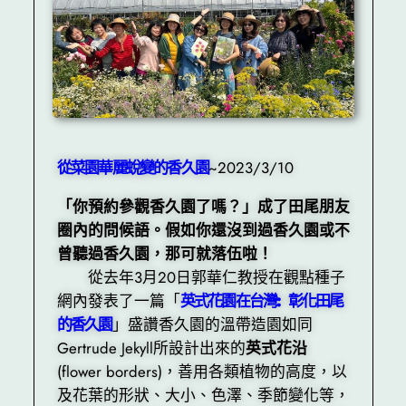
從菜園華麗蛻變的香久園
~2023/3/10
「你預約參觀香久園了嗎？」成了田尾朋友
圈內的問候語。假如你還沒到過香久園或不
曾聽過香久園，那可就落伍啦！
從去年3月20日郭華仁教授在觀點種子
網內發表了一篇「
英式花園在台灣: 彰化田尾
的香久園
」盛讚香久園的溫帶造園如同
Gertrude Jekyll所設計出來的
英式花沿
(flower borders)，善用各類植物的高度，以
及花葉的形狀、大小、色澤、季節變化等，