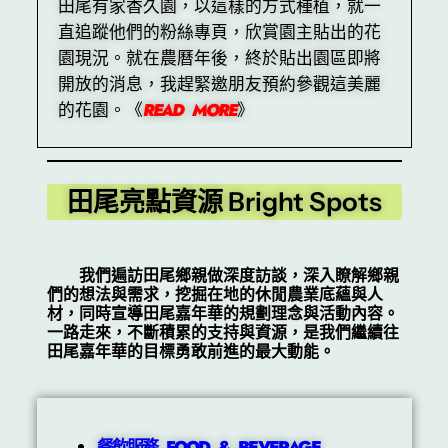
田尾有家香久園，以這樣的方式種植，就一
直追蹤他們的粉絲專頁，欣賞園主貼出的花
園現況。就在農曆年後，終於貼出園區即將
開放的消息，我趕緊邀朋友預約參觀這美麗
的花園。《
READ MORE
》
田尾亮點資源 Bright Spots
我們遍訪田尾鄉親做深度訪談，深入瞭解鄉親
們的想法與需求，挖掘在地的休閒農業底蘊與人
材，同時宣導田尾嘉年華的規劃理念與活動內容。
一路走來，不斷積累的支持與資源，是我們繼續往
田尾嘉年華的目標勇敢前進的最大動能。
餐飲服務 FOOD & BEVERAGE