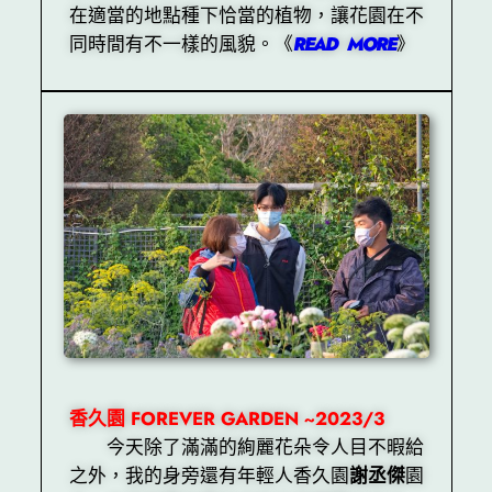
在適當的地點種下恰當的植物，讓花園在不
同時間有不一樣的風貌。《
READ MORE
》
香久園 FOREVER GARDEN ~2023/3
今天除了滿滿的絢麗花朵令人目不暇給
之外，我的身旁還有年輕人香久園
謝丞傑
園