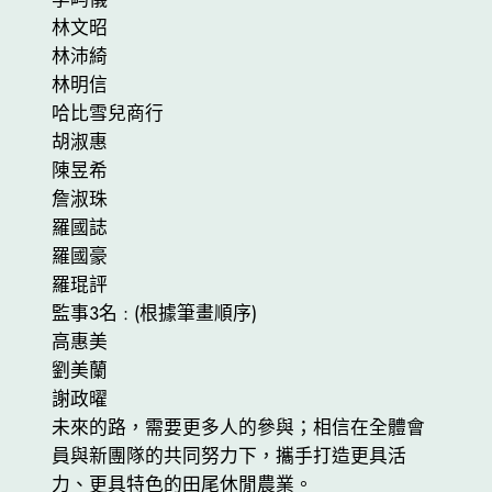
林文昭
林沛綺
林明信
哈比雪兒商行
胡淑惠
陳昱希
詹淑珠
羅國誌
羅國豪
羅琨評
監事3名 : (根據筆畫順序)
高惠美
劉美蘭
謝政曜
未來的路，需要更多人的參與；相信在全體會
員與新團隊的共同努力下，攜手打造更具活
力、更具特色的田尾休閒農業。