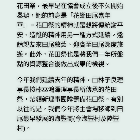
花田祭，最早是在協會成立後不久開始
舉辦，她的前身是「花鄉田尾嘉年
華」。花田祭的精神就是想將傳統謝平
安、造醮的精神用另一種方式延續。邀
請親友來田尾敘舊、迎賓至田尾深度旅
遊。此外，花田祭也是將我們一年所盤
點的資源整合後做出成果的檢視。
今年我們延續去年的精神，由林子良理
事長接棒巫鴻澤理事長所傳承的花田
祭，帶領新理事團隊籌備花田祭。有別
以往的是，我們今年將主會場移師到田
尾最早發展的海豐崙(今海豐村及陸豐
村)。