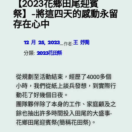
【2023花鄉田尾迎賓
祭】-將這四天的感動永留
存在心中
12 月 25, 2023
王 妤喬
—
作者:
分類:
2023花田祭
從規劃至活動結束，經歷了4000多個
小時，我們從紙上談兵發想，到實際行
動花了好幾個日夜。
團隊夥伴除了本身的工作、家庭顧及之
餘也抽出許多時間投入田尾的大盛事-
花鄉田尾迎賓祭(簡稱花田祭)。