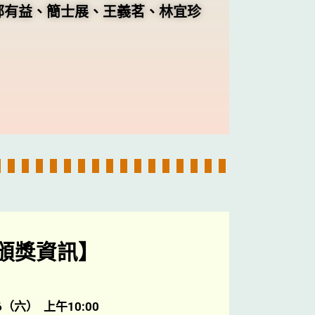
鄭有益、簡士展、王義茗、林宜珍
頒獎資訊】
6（六） 上午10:00