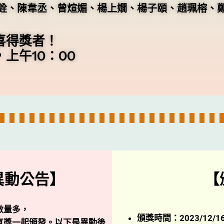
銓、陳韋丞、曾煊媚、楊上嫺、楊子頤、趙珮榕、
喜得獎者！
 ，上午10：00
異動公告】
【
數量多，
頒獎時間：2023/12/1
氣獎一起頒發。以下是異動後