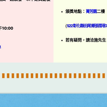
頒獎地點：
菁芳園
二樓
(
522彰化縣田尾鄉張厝巷7
10:00
若有疑問，請洽施先生
2