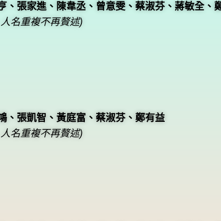
亨、張家進、陳韋丞、曾意雯、蔡淑芬、蔣敏全、
人名重複不再贅述)
鴻、張凱智、黃庭富、蔡淑芬、鄭有益
人名重複不再贅述)