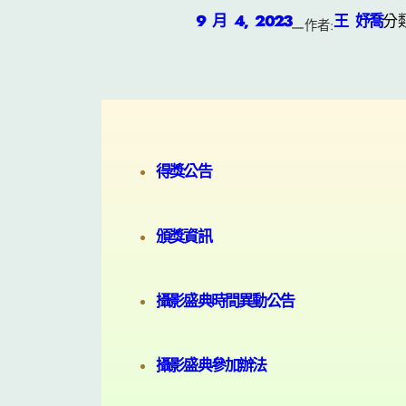
9 月 4, 2023
王 妤喬
分
—
作者:
得獎公告
頒獎資訊
攝影盛典時間異動公告
攝影盛典參加辦法