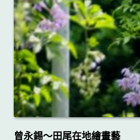
曾永錫～田尾在地繪畫藝