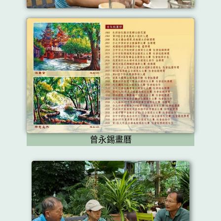
曾永錫畫曆