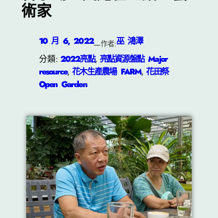
術家
10 月 6, 2022
巫 鴻澤
—
作者:
分類:
2022亮點
, 
亮點資源盤點 Major
resource
, 
花木生產農場 FARM
, 
花田祭
Open Garden