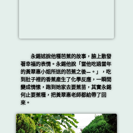
永錫述說他種芭蕉的故事，臉上散發
著幸福的表情。永錫他說「當他吃過當年
的黃翠惠小姐所送的芭蕉之後—。」，吃
到肚子裡的香蕉產生了化學反應，一瞬間
變成情愫，跑到她家去要蕉苗，其實永錫
何止要蕉種，把黃翠惠老師都給帶了回
來。