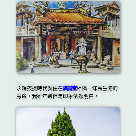
永錫孩提時代就住在
廣善堂
相隔一條民生路的
旁邊，我雖年邁但是印象依然明白。