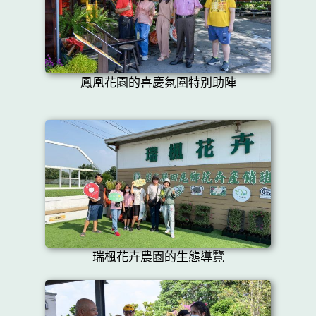
鳳凰花園的喜慶氛圍特別助陣
瑞楓花卉農園的生態導覽