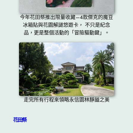
今年花田祭推出限量收藏—4款傑克的魔豆
冰箱貼與花園解謎悠遊卡， 不只是紀念
品，更是整個活動的「冒險驅動鍵」。
走完所有行程來領略永信園林靜謚之美
花田祭