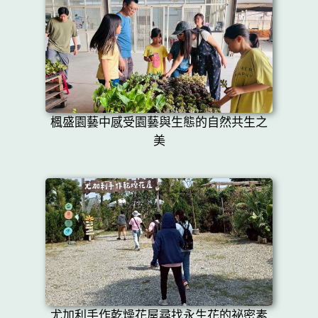
楓盛園藝中感受園藝與生態的自然共生之
美
尤加利手作乾燥花屋尋找永生花的祕密素