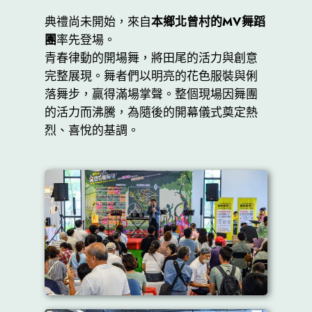
典禮尚未開始，來自
本鄉北曾村的MV舞蹈
團
率先登場。
青春律動的開場舞，將田尾的活力與創意
完整展現。舞者們以明亮的花色服裝與俐
落舞步，贏得滿場掌聲。整個現場因舞團
的活力而沸騰，為隨後的開幕儀式奠定熱
烈、喜悅的基調。