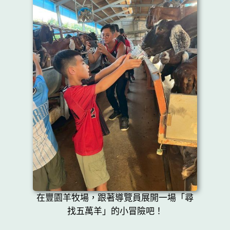
在豐園羊牧場，跟著導覽員展開一場「尋
找五萬羊」的小冒險吧！