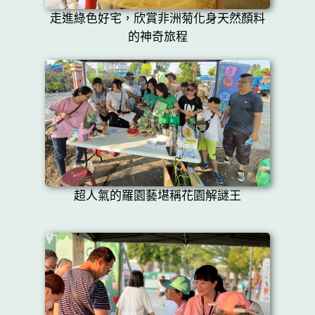
走進綠色好宅，欣賞非洲菊化身天然顏料
的神奇旅程
超人氣的羅園藝堪稱花園解謎王