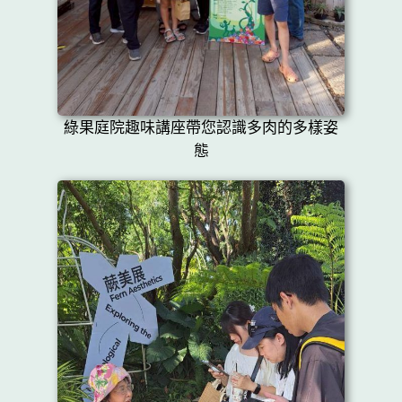
綠果庭院趣味講座帶您認識多肉的多樣姿
態