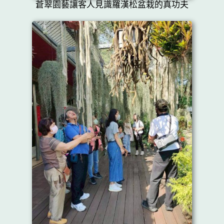
蒼翠園藝讓客人見識羅漢松盆栽的真功夫