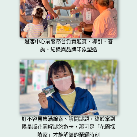
遊客中心前服務台負責迎賓、導引、答
詢、紀錄與品牌印象塑造
好不容易集滿線索、解開謎題，終於拿到
限量版花園解謎悠遊卡，那可是「花園探
險家」才能解鎖的榮耀時刻