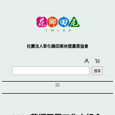
跳
至
主
要
內
容
社團法人彰化縣田尾休閒農業協會
搜
搜尋
尋