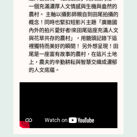
一個充滿濃厚人文情感與生機與盎然的
農村。 主軸以攝影師親自到田尾拍攝的
概念！同時也緊扣短影片主題「廣邀國
內外的拍片愛好者!來田尾這座充滿人文
與花草共存的農村」，用鏡頭記錄下這
裡獨特而美好的瞬間！ 另外想呈現！田
尾是一座富有故事的農村，在這片土地
上，農夫的辛勤耕耘與智慧交織成濃郁
的人文底蘊。