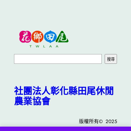
有
多
種
款
式。
可
在
產
搜
搜尋
品
尋
頁
面
選
社團法人彰化縣田尾休閒
擇
農業協會
選
項
版權所有© 2025