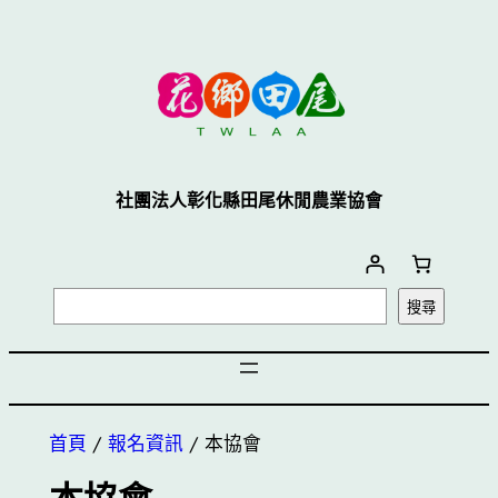
跳
至
主
要
內
容
社團法人彰化縣田尾休閒農業協會
搜
搜尋
尋
首頁
/
報名資訊
/ 本協會