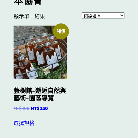
本協會
顯示單一結果
特價
藝樹館-邂逅自然與
藝術-園區導覽
原
目
NT$
400
NT$
350
始
前
此
價
價
選擇規格
產
格：
格：
品
NT$400。
NT$350。