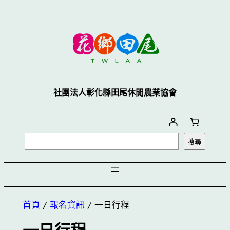
跳
至
主
要
內
容
社團法人彰化縣田尾休閒農業協會
搜
搜尋
尋
首頁
/
報名資訊
/ 一日行程