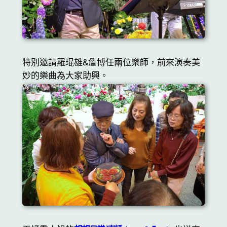
特別邀請羅琨雄&詹博任兩位樂師，前來演奏美
妙的樂曲為大家助興。