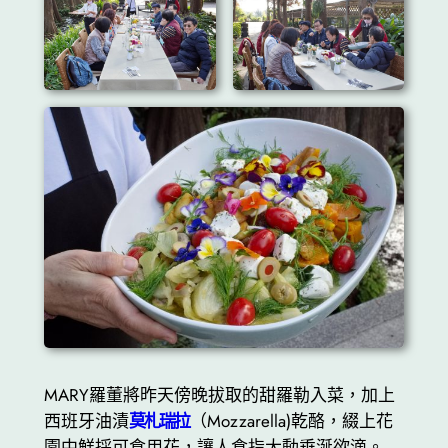
MARY羅董將昨天傍晚拔取的甜羅勒入菜，加上
西班牙油漬
莫札瑞拉
（Mozzarella)乾酪，綴上花
園中鮮採可食用花，讓人食指大動垂涎欲滴。