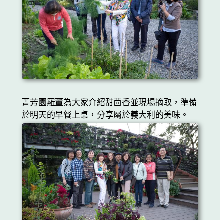
菁芳園羅董為大家介紹甜茴香並現場摘取，準備
於明天的早餐上桌，分享屬於義大利的美味。