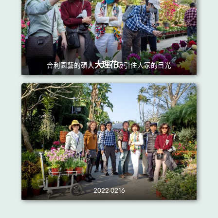
大理花
合利園藝
的碩大
吸引住大家的目光
2022-0216