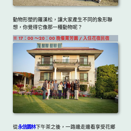
動物形塑的羅漢松，讓大家產生不同的象形聯
想，你覺得它像那一種動物呢？
※ 17：00 ～20：00
晚餐菁芳園 / 入住花宿民宿
從
永信園林
下午茶之後，一路邊走邊看享受花鄉