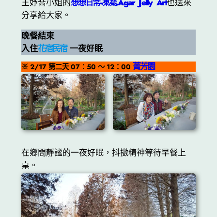
王妤喬小姐的
想想日常-凍凝.Agar Jelly Art
也送來
分享給大家。
晚餐結束
入住
花宿民宿
一夜好眠
菁芳園
※ 2/17 第二天 07：50 ～ 12：00
在鄉間靜謐的一夜好眠，抖擻精神等待早餐上
桌。