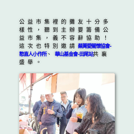
公益市集裡的攤友十分多
樣性，聽到主辦要籌備公
益市集，義不容辭協助！
這次也特別邀請
蕪菁愛關懷協會-
、
共襄
憨直人小作所
華山基金會-田尾站
盛舉。