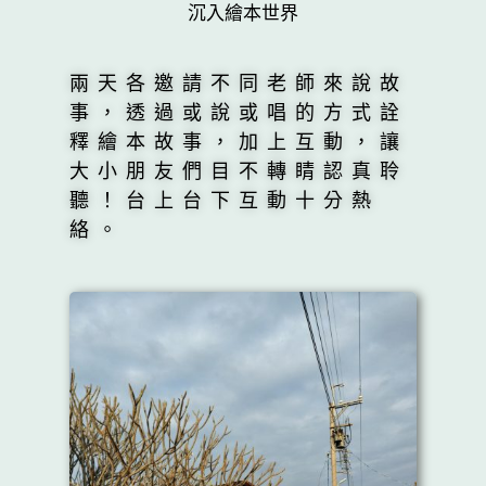
沉入繪本世界
兩天各邀請不同老師來說故
事，透過或說或唱的方式詮
釋繪本故事，加上互動，讓
大小朋友們目不轉睛認真聆
聽！台上台下互動十分熱
絡。