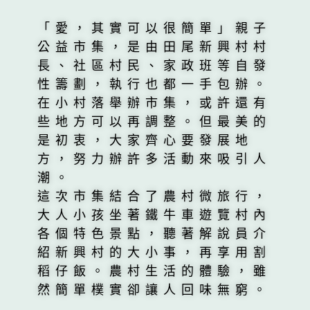
「愛，其實可以很簡單」親子
公益市集，是由田尾新興村村
長、社區村民、家政班等自發
性籌劃，執行也都一手包辦。
在小村落舉辦市集，或許還有
些地方可以再調整。但最美的
是初衷，大家齊心要發展地
方，努力辦許多活動來吸引人
潮。
這次市集結合了農村微旅行，
大人小孩坐著鐵牛車遊覽村內
各個特色景點，聽著解說員介
紹新興村的大小事，再享用割
稻仔飯。農村生活的體驗，雖
然簡單樸實卻讓人回味無窮。