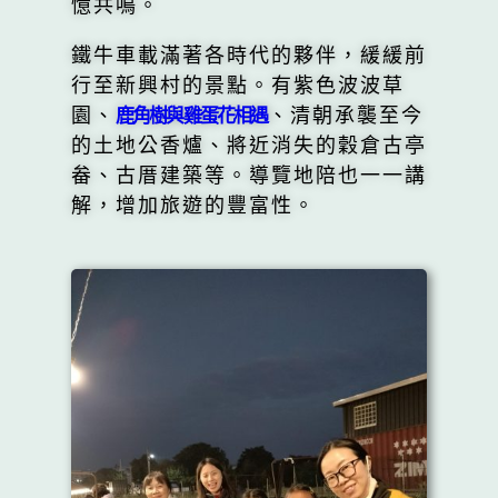
憶共鳴。
鐵牛車載滿著各時代的夥伴，緩緩前
行至新興村的景點。有紫色波波草
園、
、清朝承襲至今
鹿角樹與雞蛋花相遇
的土地公香爐、將近消失的穀倉古亭
畚、古厝建築等。導覽地陪也一一講
解，增加旅遊的豐富性。