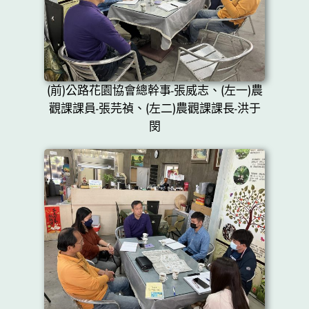
(前)公路花園協會總幹事-張威志、(左一)農
觀課課員-張芫禎、(左二)農觀課課長-洪于
閔