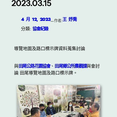
2023.03.15
4 月 12, 2023
王 妤喬
—
作者:
分類:
協會紀錄
導覽地圖及路口標示牌資料蒐集討論
與
田尾公路花園協會
、
田尾鄉公所農觀課
與會討
論 田尾導覽地圖及路口標示牌。