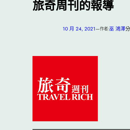
旅奇周刊的報導
10 月 24, 2021
—
巫 鴻澤
分
作者: