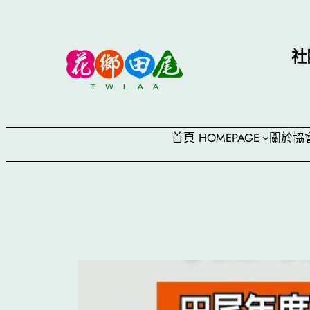
跳
至
主
社
要
內
容
首頁 HOMEPAGE
關於協