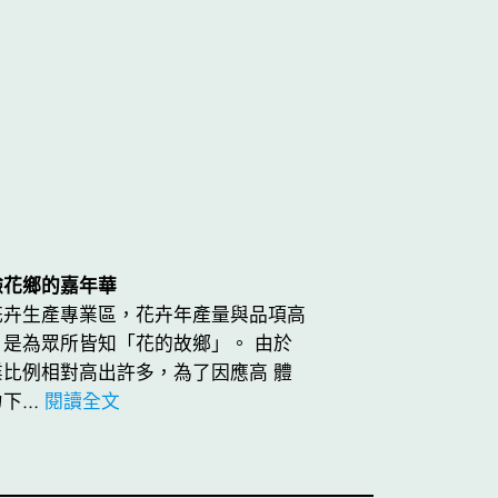
驗花鄉的嘉年華
花卉生產專業區，花卉年產量與品項高
是為眾所皆知「花的故鄉」。 由於
比例相對高出許多，為了因應高 體
力下…
閱讀全文