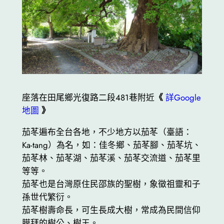
座落在田尾鄉光復路二段481巷附近
《
詳Google
地圖
》
茄苳遍布全台各地，不少地方以茄苳（臺語：
Ka-tang）為名，如：佳冬鄉、茄苳腳、茄苳坑、
茄苳林、茄苳湖、茄苳溪、茄苳交流道、茄苳里
等等。
茄苳也是台灣原住民邵族的聖樹，象徵祖靈和子
孫世代繁衍。
茄苳樹壽命長，可生長成大樹，常成為民間信仰
膜拜的樹公、樹王。