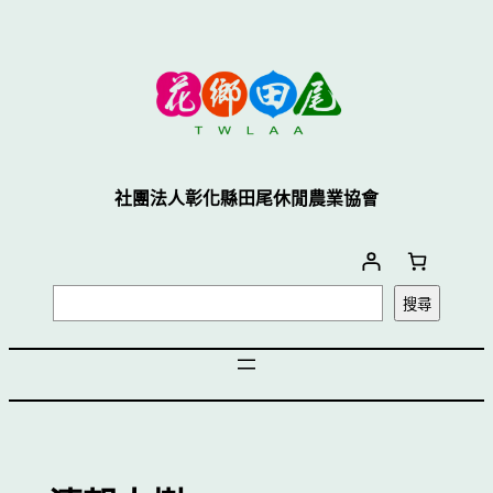
跳
至
主
要
內
容
社團法人彰化縣田尾休閒農業協會
搜
搜尋
尋