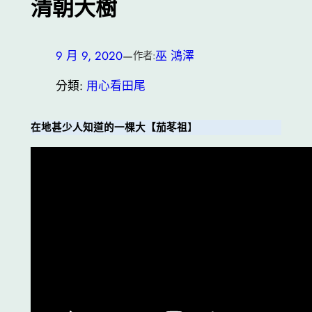
清朝大樹
9 月 9, 2020
—
巫 鴻澤
作者:
分類:
用心看田尾
在地甚少
人
知道的一棵大【茄苳祖
】