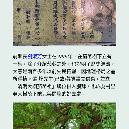
前鄉長
劉淑芳
女士在1999年，在茄苳樹下立有
一碑，除了介紹茄苳之外，也說明了歷史源流，
大意是兩百多年以前先民拓墾，因地理格局之需
所種植。張 煌先生(已故)募資設立供桌，並立
「清朝大樹茄苳祖」牌位供人膜拜，也成為村里
老人樹蔭下乘涼與閒聊的好去處。