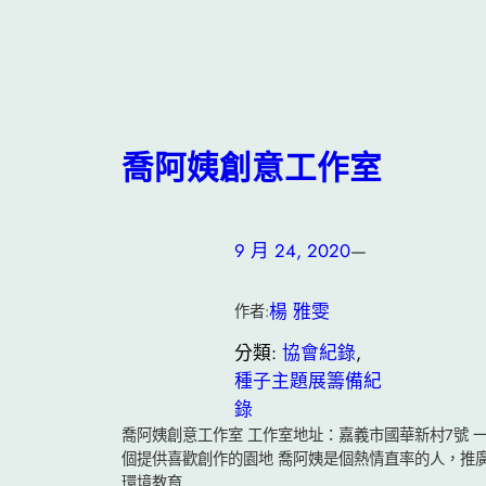
喬阿姨創意工作室
9 月 24, 2020
—
楊 雅雯
作者:
分類:
協會紀錄
, 
種子主題展籌備紀
錄
喬阿姨創意工作室 工作室地址：嘉義市國華新村7號 
個提供喜歡創作的園地 喬阿姨是個熱情直率的人，推
環境教育…