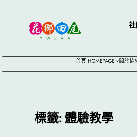
跳
至
主
社
要
內
容
首頁 HOMEPAGE
關於協
標籤:
體驗教學