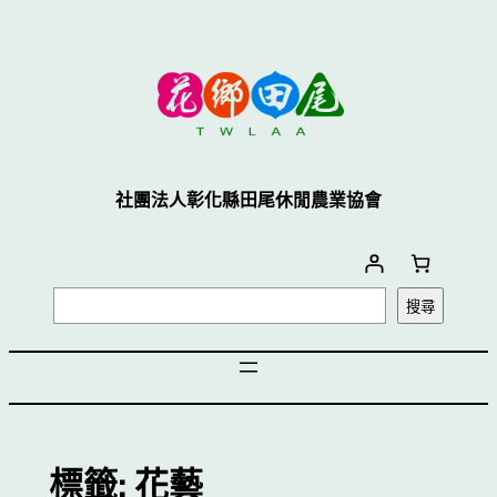
跳
至
主
要
內
容
社團法人彰化縣田尾休閒農業協會
搜
搜尋
尋
標籤:
花藝