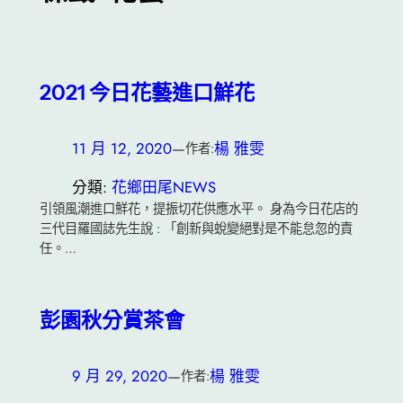
2021 今日花藝進口鮮花
11 月 12, 2020
—
楊 雅雯
作者:
分類:
花鄉田尾NEWS
引領風潮進口鮮花，提振切花供應水平。 身為今日花店的
三代目羅國誌先生說 : 「創新與蛻變絕對是不能怠忽的責
任。…
彭園秋分賞茶會
9 月 29, 2020
—
楊 雅雯
作者: