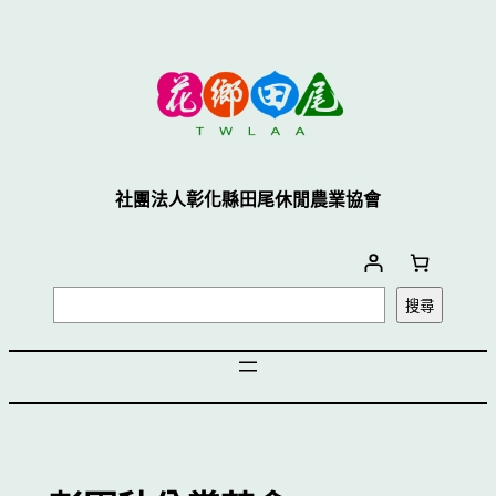
跳
至
主
要
內
容
社團法人彰化縣田尾休閒農業協會
搜
搜尋
尋