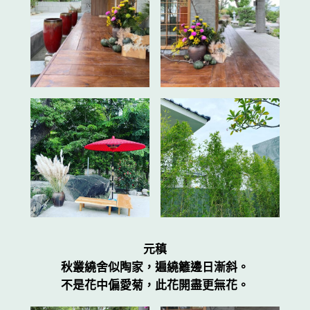
元稹
秋叢繞舍似陶家，遍繞籬邊日漸斜。
不是花中偏愛菊，此花開盡更無花。