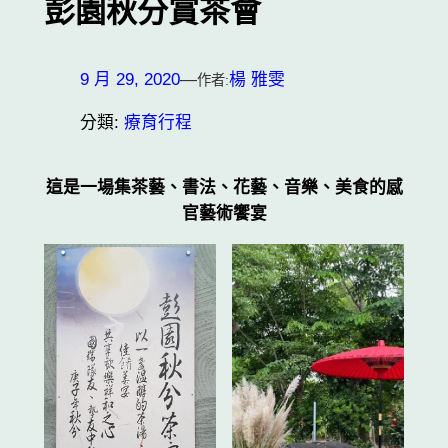
彭園秋分賞茶會
9 月 29, 2020
—
楊 雅雯
作者:
分類:
療育行程
這是一場集茶藝、書法、花藝、音樂、美食的感
官藝術饗宴