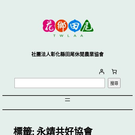
跳
至
主
要
內
容
社團法人彰化縣田尾休閒農業協會
搜
搜尋
尋
標籤:
永靖共好協會