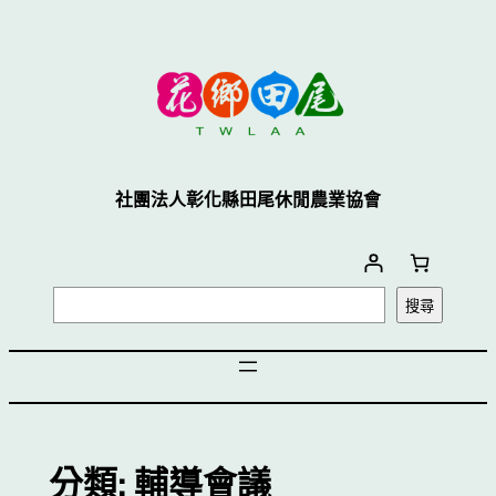
跳
至
主
要
內
容
社團法人彰化縣田尾休閒農業協會
搜
搜尋
尋
分類:
輔導會議