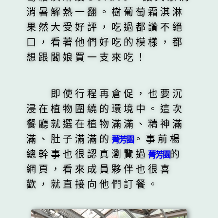
消暑解熱一翻。樹葡萄霜淇淋
果然大受好評，吃過都讚不絕
口，看著他們好吃的模樣，都
想跟闆娘買一支來吃！
即使行程再倉促，也要沉
浸在植物圍繞的環境中。這次
餐廳就選在植物滿滿、精神滿
滿、肚子滿滿的
。事前楊
菁芳園
總幹事也很認真瀏覽過
的
菁芳園
網頁，看來成員夥伴也很喜
歡，就直接向他們訂餐。