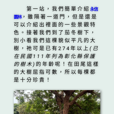
第一站，我們簡單介紹
永信
，雖隔著一道門，但是還是
園林
可以介紹出裡面的一些景觀特
色。接著我們到了茄冬樹下，
別小看我們這棵貌似平凡的大
樹，祂可是已有274年以上
(已
在民國111年列為彰化縣保護
的樹木)
的年齡呢！在田尾這樣
的大樹屈指可數，所以每棵都
是十分珍貴！