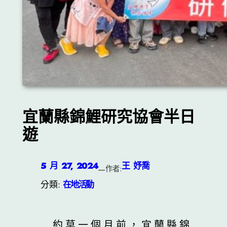
宜蘭縣錦鯉研究協會半日
遊
5 月 27, 2024
王 妤喬
—
作者:
分類:
在地活動
約莫一個月前，宜蘭縣錦