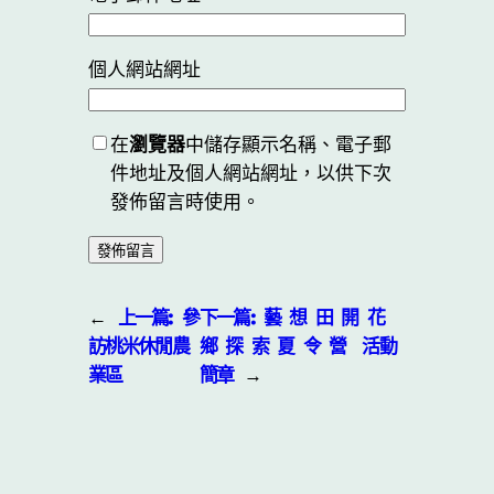
個人網站網址
在
瀏覽器
中儲存顯示名稱、電子郵
件地址及個人網站網址，以供下次
發佈留言時使用。
←
上一篇:
參
下一篇:
藝 想 田 開 花
訪桃米休閒農
鄉 探 索 夏 令 營 活動
業區
簡章
→