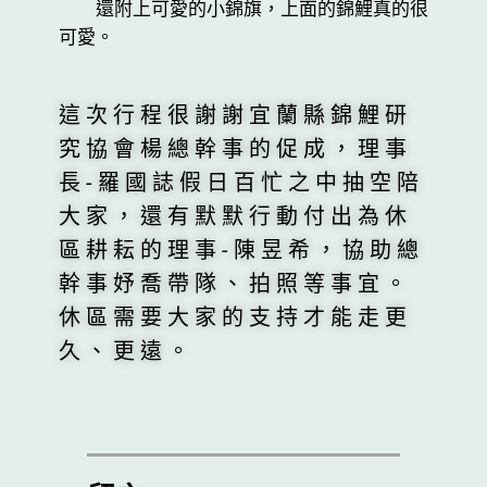
還附上可愛的小錦旗，上面的錦鯉真的很
可愛。
這次行程很謝謝宜蘭縣錦鯉研
究協會楊總幹事的促成，理事
長-羅國誌假日百忙之中抽空陪
大家，還有默默行動付出為休
區耕耘的理事-陳昱希，協助總
幹事妤喬帶隊、拍照等事宜。
休區需要大家的支持才能走更
久、更遠。