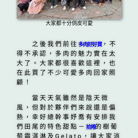
大家都十分俏皮可愛
之後我們前往
，不
多肉好好買
得不承認，多肉的魅力實在太
大了。大家都很喜歡這裡，也
在此買了不少可愛多肉回家照
顧！
當天天氣雖然是陰天微
風，但對於夥伴們來說還是偏
熱，幸好總幹事妤喬有安排我
們田尾的特色甜點－
的樹葡
拾捲
萄霜淇淋及Gelato，讓大家消