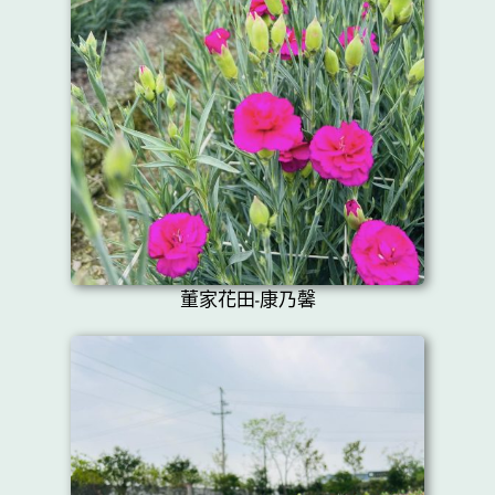
董家花田-康乃馨