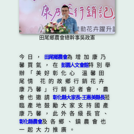
田尾鄉農會總幹事吳政憲
今日，
為增加康乃
田尾鄉農會
馨買氣，在
特別舉
彭園人文會館
辦「美好彰化心 溫馨田
尾情 花的故鄉行銷花卉
康乃馨」行銷記者會，農
會也邀請
蒞
彰化縣大家長-王惠美縣長
臨產地鼓勵大家支持國產
康乃馨，此外各級長官、
及各鄉、鎮農會也
彰化縣農會
一起大力推廣。