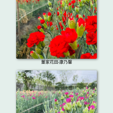
董家花田-康乃馨