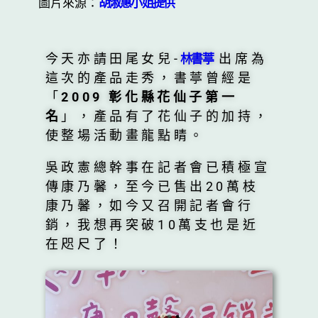
圖片來源：
胡淑惠小姐提供
今天亦請田尾女兒-
出席為
林書葶
這次的產品走秀，書葶曾經是
「
2009 彰化縣花仙子第一
名
」，產品有了花仙子的加持，
使整場活動畫龍點睛。
吳政憲總幹事在記者會已積極宣
傳康乃馨，至今已售出20萬枝
康乃馨，如今又召開記者會行
銷，我想再突破10萬支也是近
在咫尺了！