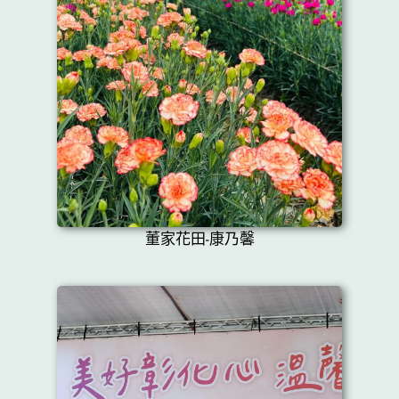
董家花田-康乃馨