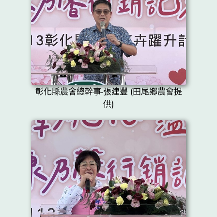
彰化縣農會總幹事-張建豐 (田尾鄉農會提
供)