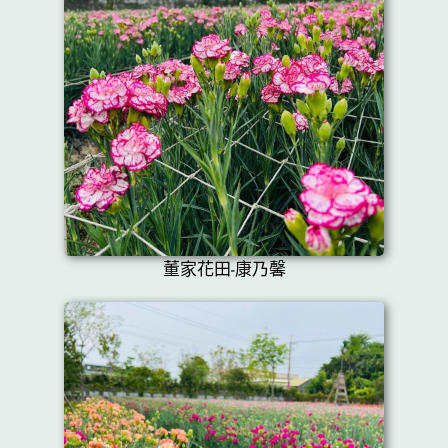
董家花田-康乃馨