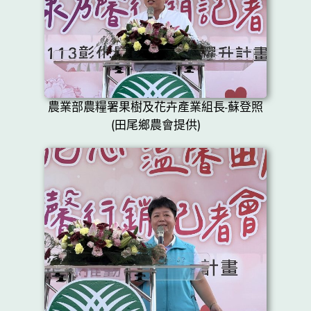
農業部農糧署果樹及花卉產業組長-蘇登照
(田尾鄉農會提供)