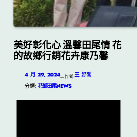
美好彰化心 溫馨田尾情 花
的故鄉行銷花卉康乃馨
4 月 29, 2024
王 妤喬
—
作者:
分類:
花鄉田尾NEWS