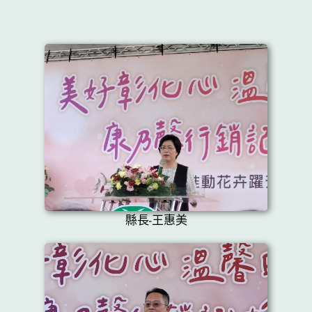
縣長-王惠美