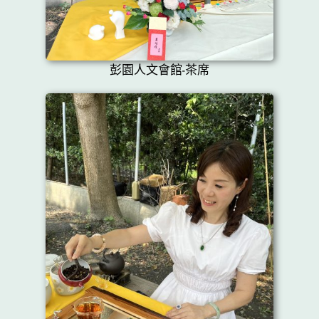
彭園人文會館-茶席