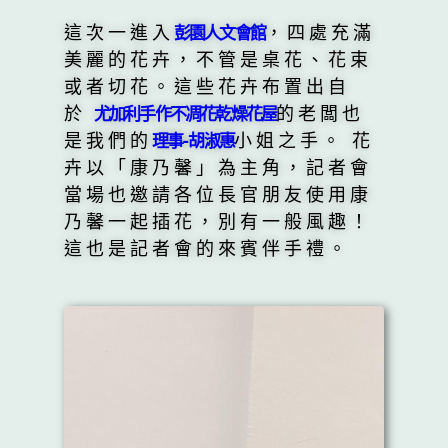
這次一進入
，四處充滿
彭園人文會館
美麗的花卉，不管是桌花、花束
或者切花。這些花卉布置出自
於
的老闆也
尤加利手作不凋花乾燥花屋
是我們的
小姐之手。 花
理事-胡淑惠
卉以「康乃馨」為主角，記者會
當場也邀請各位長官朋友使用康
乃馨一起插花，別有一般風趣！
這也是記者會的來賓伴手禮。