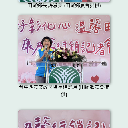
田尾鄉長-許淑美 (田尾鄉農會提供)
台中區農業改良場長楊宏瑛 (田尾鄉農會提
供)