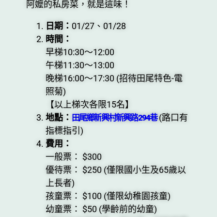
阿嬤的私房菜，就是這味！
日期：
01/27、01/28
時間：
早梯10:30～12:00
午梯11:30～13:00
晚梯16:00～17:30 (招待田尾特色-電
照菊)
【以上梯次各限15名】
地點：
(路口有
田尾鄉新興村新興路294巷
指標指引)
費用：
一般票： $300
優待票： $250 (僅限國小生及65歲以
上長者)
孩童票： $100 (僅限幼稚園孩童)
幼童票： $50 (學齡前的幼童)