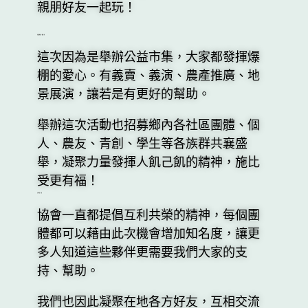
親朋好友一起玩！
有朋自遠方來，齊聚一同
這次因為是舉辦公益市集，大家都發揮爆
棚的愛心。有義賣、義演、農產推廣、地
景展演，讓若是有更好的幫助。
舉辦這次活動也招募鄉內各社區團體、個
人、農友、青創、學生等各族群共襄盛
舉，凝聚力量發揮人飢己飢的精神，施比
受更有福！
互利共榮、共好
協會一直都提倡互利共榮的精神，每個團
體都可以藉由此次機會增加知名度，讓更
多人知道這些夥伴更需要我們大家的支
持、幫助。
我們也因此凝聚在地各方好友，互相交流