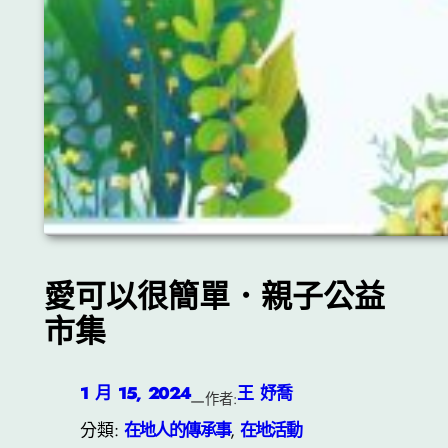
愛可以很簡單．親子公益
市集
1 月 15, 2024
王 妤喬
—
作者:
分類:
在地人的傳承事
, 
在地活動