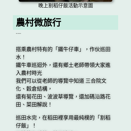
晚上割稻仔飯活動示意圖
農村微旅行
父母回憶兒時，小孩體驗父母的曾經之旅
搭乘農村特有的「鐵牛仔車」，作伙巡田
水！
鐵牛車巡迴外，還有鄉土老師帶領大家進
入農村時光
我們可以從老師的導覽中知道 三合院文
化、穀倉結構，
還有菊花田、波波草導覽，還加碼沿路花
田、菜田解說！
巡田水完，在稻田裡享用最純樸的「割稻
仔飯」！