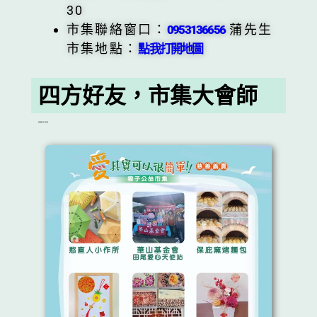
30
市集聯絡窗口：
蒲先生
0953136656
市集地點：
點我打開地圖
四方好友，市集大會師
吃喝玩樂都在市集，時間不夠用