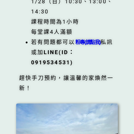
1/28（日）10:30、13:00、
14:30
課程時間為1小時
每堂課4人滿額
若有問題都可以
私訊
粉專(請點我)
或加
LINE(ID：
0919534531)
趕快手刀預約，讓溫馨的家煥然一
新！