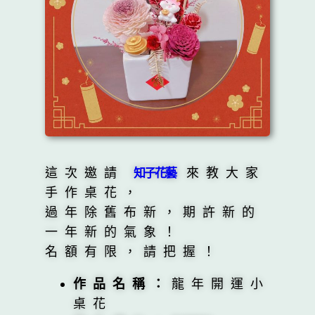
這次邀請
來教大家
知子花藝
手作桌花，
過年除舊布新，期許新的
一年新的氣象！
名額有限，請把握！
作品名稱：
龍年開運小
桌花