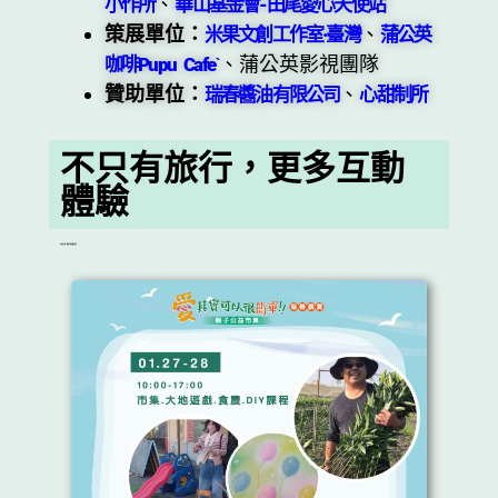
、
小作所
華山基金會-田尾愛心天使站
策展單位：
、
米果文創工作室·臺灣
蒲公英
、蒲公英影視團隊
咖啡Pupu Cafeˋ
贊助單位：
、
瑞春醬油有限公司
心甜制所
不只有旅行，更多互動
體驗
更多的互動，讓彼此的距離更靠近