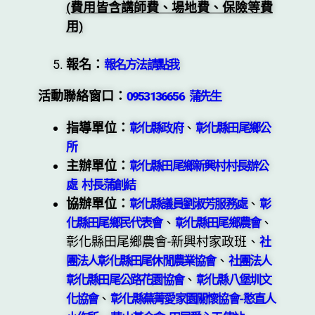
(費用皆含講師費、場地費、保險等費
用)
報名：
報名方法請點我
活動聯絡窗口：
0953136656 蒲先生
指導單位：
、
彰化縣政府
彰化縣田尾鄉公
所
主辦單位：
彰化縣田尾鄉新興村村長辦公
處 村長蒲創結
協辦單位：
、
彰化縣議員劉淑芳服務處
彰
、
、
化縣田尾鄉民代表會
彰化縣田尾鄉農會
彰化縣田尾鄉農會-新興村家政班、
社
、
團法人彰化縣田尾休閒農業協會
社團法人
、
彰化縣田尾公路花園協會
彰化縣八堡圳文
、
化協會
彰化縣蕪菁愛家園關懷協會-憨直人