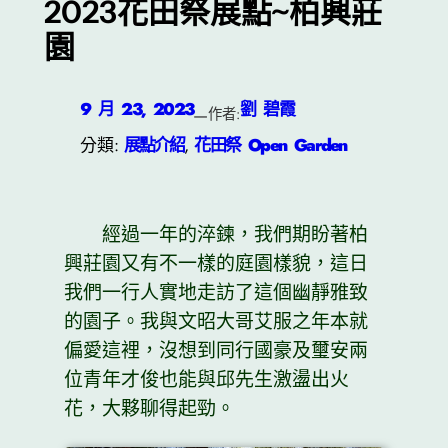
2023花田祭展點~柏興莊
園
9 月 23, 2023
劉 碧霞
—
作者:
分類:
展點介紹
, 
花田祭 Open Garden
經過一年的淬鍊，我們期盼著柏
興莊園又有不一樣的庭園樣貌，這日
我們一行人實地走訪了這個幽靜雅致
的園子。我與文昭大哥艾服之年本就
偏愛這裡，沒想到同行國豪及璽安兩
位青年才俊也能與邱先生激盪出火
花，大夥聊得起勁。