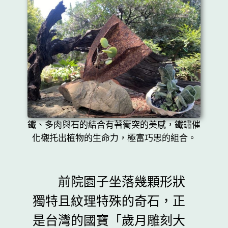
鐵、多肉與石的結合有著衝突的美感，鐵鏽催
化襯托出植物的生命力，極富巧思的組合。
前院園子坐落幾顆形狀
獨特且紋理特殊的奇石，正
是台灣的國寶「歲月雕刻大