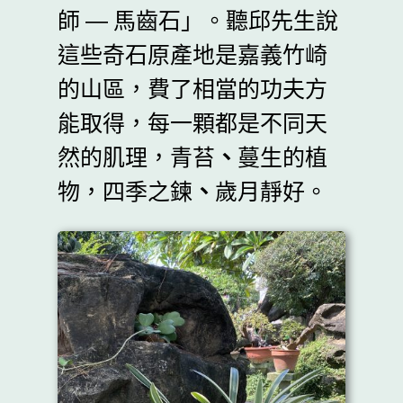
師 ― 馬齒石」。聽邱先生說
這些奇石原產地是嘉義竹崎
的山區，費了相當的功夫方
能取得，每一顆都是不同天
然的肌理，青苔
、
蔓生的植
物，四季之鍊
、
歲月靜好。