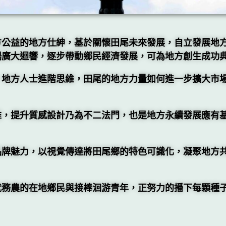
方公益的地方仕紳，基於關懷田尾未來發展，自立發展地
場廣大迴響，逐步帶動鄉民經濟發展，可為地方創生成功
，地方人士進階思維，田尾的地方力量如何進一步擴大市
維，提升質感設計乃為不二法門，也是地方永續發展應有
品牌魅力，以視覺傳達將田尾鄉的特色可識化，凝聚地方
代務農的在地鄉民與接棒洄游青年，正努力的播下每顆種