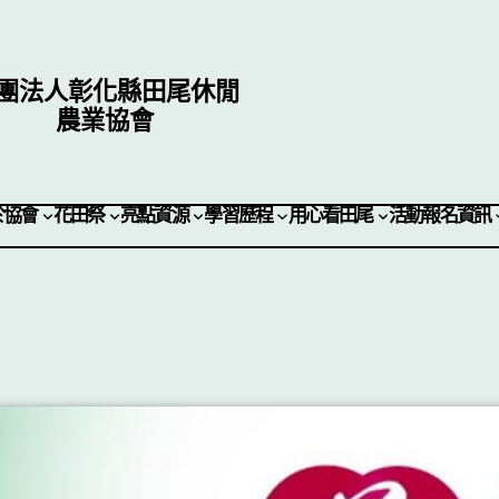
團法人彰化縣田尾休閒
農業協會
於協會
花田祭
亮點資源
學習歷程
用心看田尾
活動報名資訊