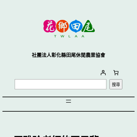
跳
至
主
要
內
容
社團法人彰化縣田尾休閒農業協會
搜
搜尋
尋