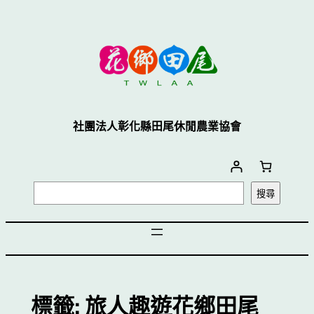
跳
至
主
要
內
容
社團法人彰化縣田尾休閒農業協會
搜
搜尋
尋
標籤:
旅人趣遊花鄉田尾