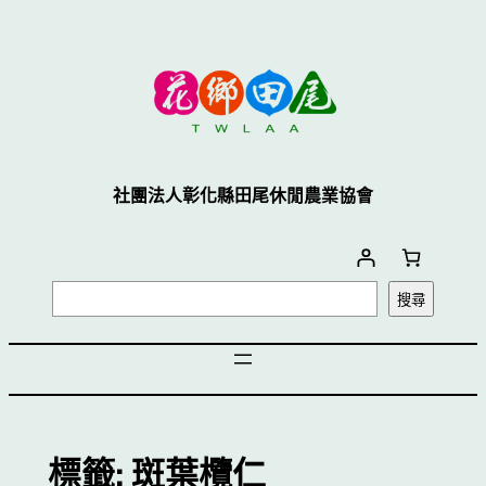
跳
至
主
要
內
容
社團法人彰化縣田尾休閒農業協會
搜
搜尋
尋
標籤:
斑葉欖仁