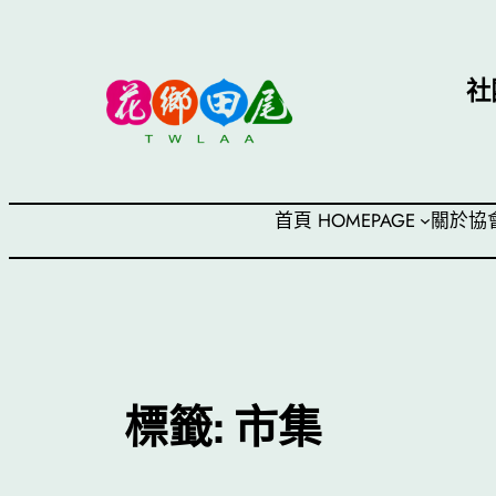
跳
至
主
社
要
內
容
首頁 HOMEPAGE
關於協
標籤:
市集