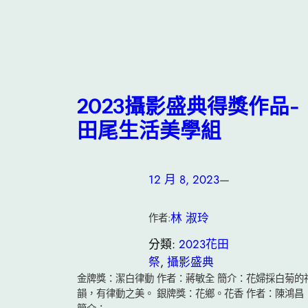
2023攝影盛典得獎作品-
田尾生活美學組
12 月 8, 2023
—
林 淑玲
作者:
分類:
2023花田
祭
, 
攝影盛典
金牌獎：潔白律動 作者：蔣敏全 簡介：花婦採白菊的
韻，有律動之美。 銀牌獎：花鄉。花香 作者：陳鴻昌