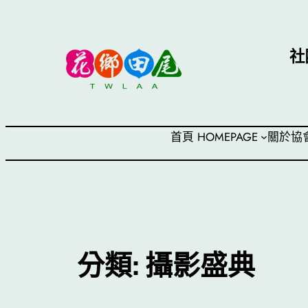
跳
至
主
社
要
內
容
首頁 HOMEPAGE
關於協
分類:
攝影盛典