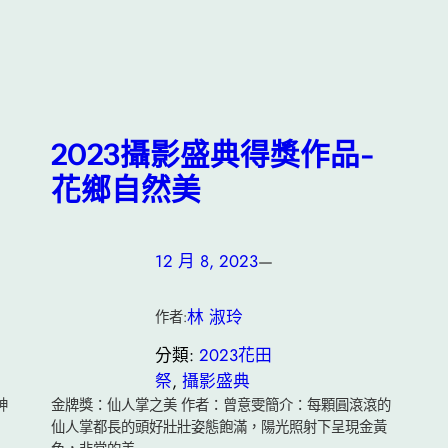
2023攝影盛典得獎作品-
花鄉自然美
12 月 8, 2023
—
林 淑玲
作者:
分類:
2023花田
祭
, 
攝影盛典
神
金牌獎：仙人掌之美 作者：曾意雯簡介：每顆圓滾滾的
仙人掌都長的頭好壯壯姿態飽滿，陽光照射下呈現金黃