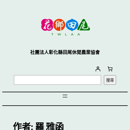
跳
至
主
要
內
容
社團法人彰化縣田尾休閒農業協會
搜
搜尋
尋
作者:
羅 雅函