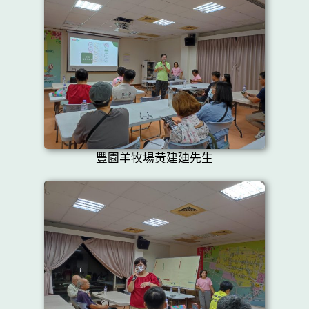
豐園羊牧場黃建廸先生