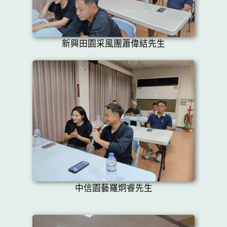
新興田園采風團蕭偉結先生
中信園藝羅炯睿先生