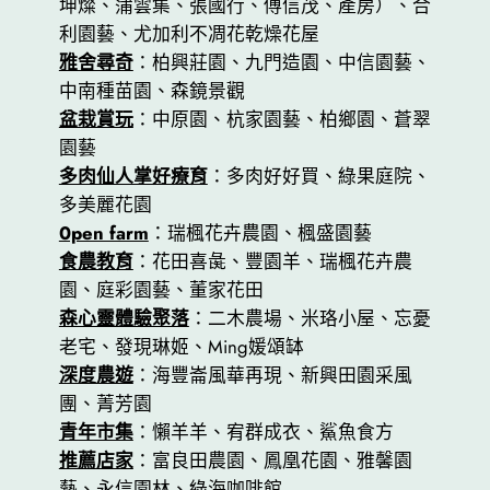
坤燦、蒲雲集、張國行、傅信茂、產房）、合
利園藝、尤加利不凋花乾燥花屋
雅舍尋奇
：柏興莊園、九門造園、中信園藝、
中南種苗園、森鏡景觀
盆栽賞玩
：中原園、杭家園藝、柏鄉園、蒼翠
園藝
多肉仙人掌好療育
：多肉好好買、綠果庭院、
多美麗花園
0pen farm
：瑞楓花卉農園、楓盛園藝
食農教育
：花田喜彘、豐園羊、瑞楓花卉農
園、庭彩園藝、董家花田
森心靈體驗聚落
：二木農場、米珞小屋、忘憂
老宅、發現琳姬、Ming媛頌缽
深度農遊
：海豐崙風華再現、新興田園采風
團、菁芳園
青年市集
：懶羊羊、宥群成衣、鯊魚食方
推薦店家
：富良田農園、鳳凰花園、雅馨園
藝、永信園林、綠海咖啡館