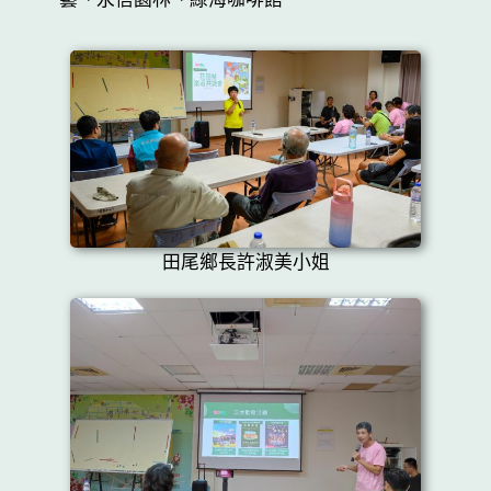
田尾鄉長許淑美小姐