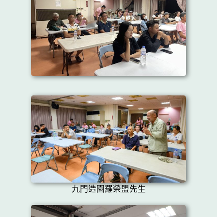
九門造園羅榮盟先生