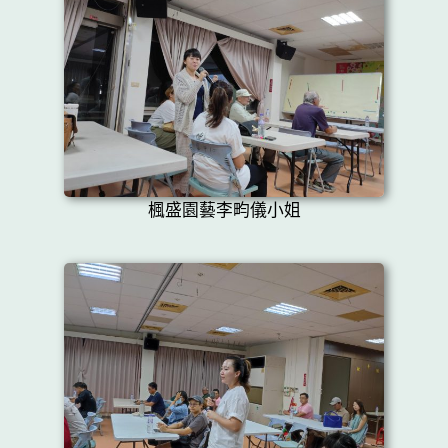
楓盛園藝李畇儀小姐