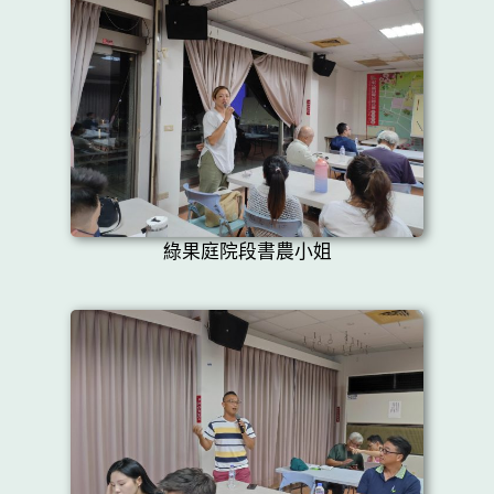
綠果庭院段書農小姐