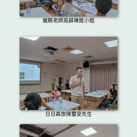
催眠老師高薛琳姬小姐
日日森旅陳璽安先生