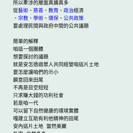
所以牽涉的層面真擴真多

從
藝術
、
慈善
、
教育
、
政治
經濟

、
宗教
、
學術
、
環保
、
公共政策
要處理民間與政府中間的公共議題

簡單的解釋

咱這一個團體

想要探討的議題 

就是安怎透過眾人共同經營咱這片土地

要怎麼讓咱們的示小

願意回來田尾

不再是目空短短

只求賺大錢的功利社會

若是咱一代

可以留下自然健康的環境實體

嘎建立互助有利他精神的田尾

安內這片土地 當然美麗
