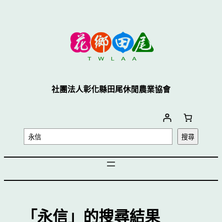
跳
至
主
要
內
容
社團法人彰化縣田尾休閒農業協會
搜
搜尋
尋
「永信」的搜尋結果