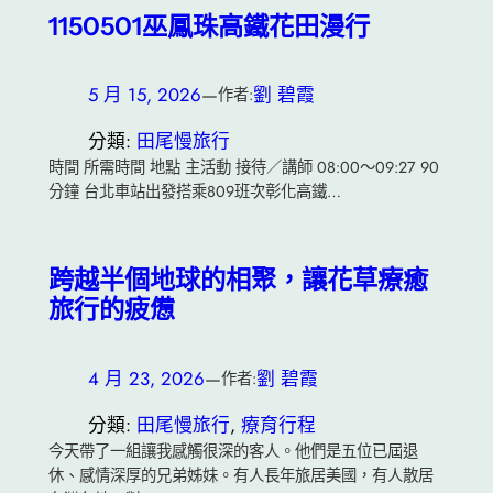
1150501巫鳳珠高鐵花田漫行
5 月 15, 2026
—
劉 碧霞
作者:
分類:
田尾慢旅行
時間 所需時間 地點 主活動 接待／講師 08:00～09:27 90
分鐘 台北車站出發搭乘809班次彰化高鐵…
跨越半個地球的相聚，讓花草療癒
旅行的疲憊
4 月 23, 2026
—
劉 碧霞
作者:
分類:
田尾慢旅行
, 
療育行程
今天帶了一組讓我感觸很深的客人。他們是五位已屆退
休、感情深厚的兄弟姊妹。有人長年旅居美國，有人散居